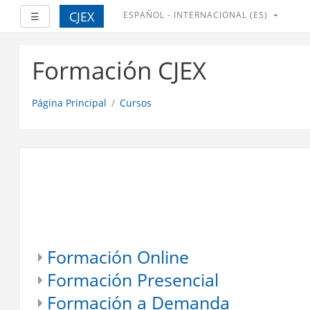
CJEX
ESPAÑOL - INTERNACIONAL ‎(ES)‎
Expandir
☰
Salta
al
Formación CJEX
contenido
principal
Página Principal
Cursos
Formación Online
Formación Presencial
Formación a Demanda